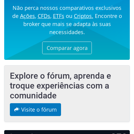
Não perca nossos comparativos exclusivos
de
Ações
,
CFDs
,
ETFs
ou
Criptos.
Encontre o
broker que mais se adapta às suas
necessidades.
Comparar agora
Explore o fórum, aprenda e
troque experiências com a
comunidade
Visite o fórum