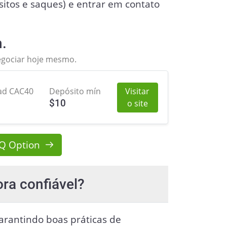
sitos e saques) e entrar em contato
.
egociar hoje mesmo.
ad CAC40
Depósito mín
Visitar
$
10
o site
IQ Option
ora confiável?
arantindo boas práticas de