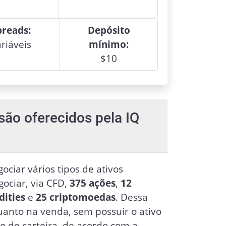
preads:
Depósito
riáveis
mínimo:
$
10
são oferecidos pela IQ
ociar vários tipos de ativos
gociar, via CFD,
375 ações
,
12
ities
e
25 criptomoedas
. Dessa
anto na venda, sem possuir o ativo
ão de carteira, de acordo com a