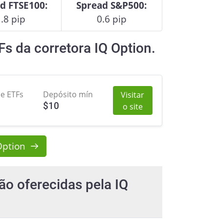
d FTSE100:
Spread S&P500:
.8 pip
0.6 pip
s da corretora IQ Option.
de ETFs
Depósito mín
Visitar
$
10
o site
Option
ão oferecidas pela IQ