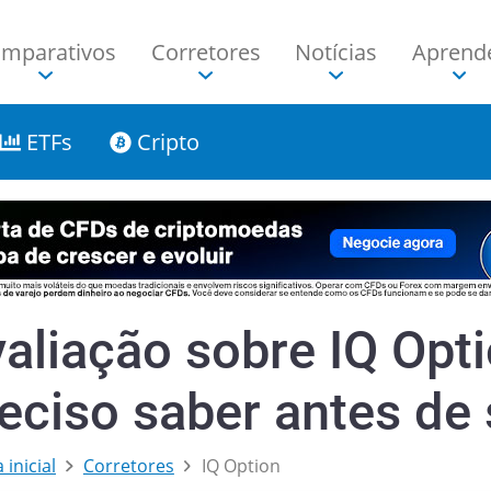
mparativos
Corretores
Notícias
Aprend
ETFs
Cripto
aliação sobre IQ Opti
eciso saber antes de 
 inicial
Corretores
IQ Option