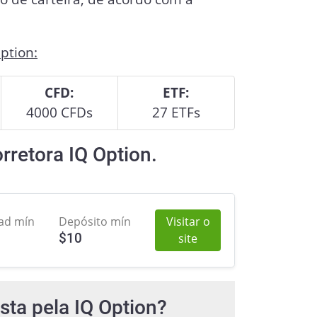
.
ption:
CFD:
ETF:
4000 CFDs
27 ETFs
rretora IQ Option.
ad mín
Depósito mín
Visitar o
$
10
site
sta pela IQ Option?