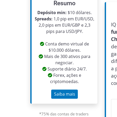
Resumo
Depósito min:
$10 dólares.
Spreads:
1,0 pip em EUR/USD,
IQ
2,0 pips em EUR/GBP e 2,3
pips para USD/JPY.
fu
Ch
Conta demo virtual de
de
$10.000 dólares.
ga
Mais de 300 ativos para
di
negociar.
a 
Suporte diário 24/7.
Forex, ações e
aç
criptomoedas.
co
Saiba mais
*75% das contas de traders