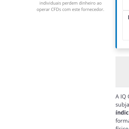
individuais perdem dinheiro ao
operar CFDs com este fornecedor.
A IQ 
subja
índi
form
físic