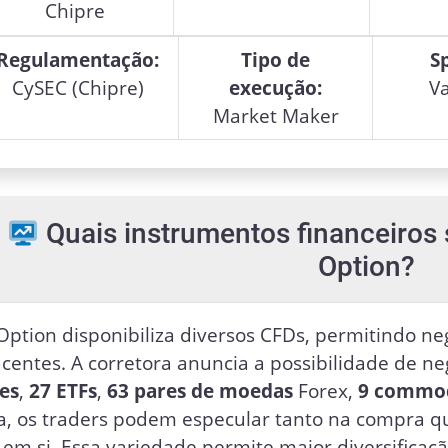
Chipre
Regulamentação:
Tipo de
S
CySEC (Chipre)
execução:
Va
Market Maker
Quais instrumentos financeiros 
Option?
Option disponibiliza diversos CFDs, permitindo neg
centes. A corretora anuncia a possibilidade de ne
ces
,
27 ETFs
,
63 pares de moedas
Forex,
9 commod
a, os traders podem especular tanto na compra qu
o em si. Essa variedade permite maior diversificaç