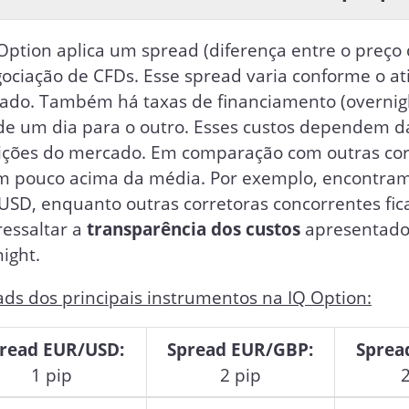
Option aplica um spread (diferença entre o preço
ociação de CFDs. Esse spread varia conforme o at
ado. Também há taxas de financiamento (overni
de um dia para o outro. Esses custos dependem da
ições do mercado. Em comparação com outras cor
m pouco acima da média. Por exemplo, encontram
SD, enquanto outras corretoras concorrentes fica
ressaltar a
transparência dos custos
apresentados
ight.
ds dos principais instrumentos na IQ Option:
read EUR/USD:
Spread EUR/GBP:
Sprea
1 pip
2 pip
2