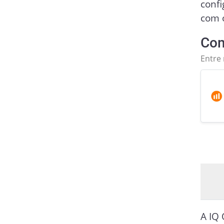
conf
com 
Com
Entre
A IQ