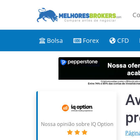
Co
Bolsa
Forex
CFD
Av
pr
Nossa opinião sobre IQ Option
Página