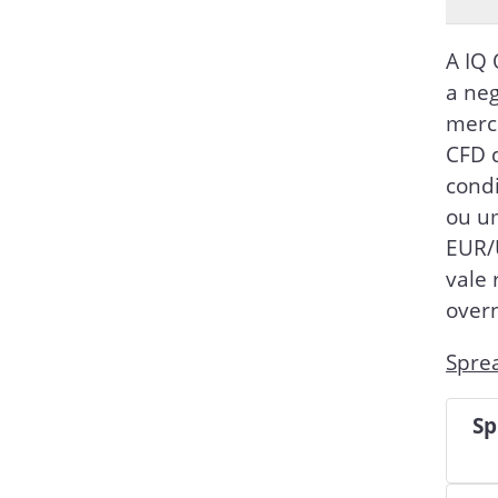
A IQ 
a neg
merc
CFD 
cond
ou u
EUR/U
vale 
overn
Sprea
Sp