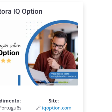
tora
IQ Option
dimento:
Site:
Português
🔗
iqoption.com