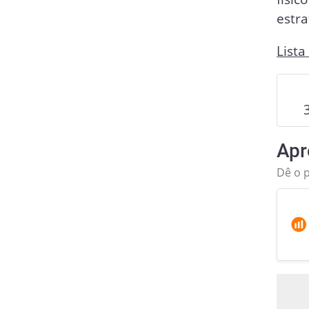
estra
Lista
Apr
Dê o 