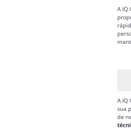
A IQ
propo
rápid
perso
mant
A IQ
sua p
de ne
técn