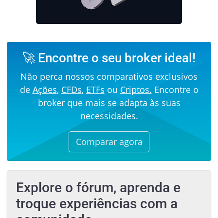
🚀 Encontre o seu broker ideal!
Não perca nossos comparativos exclusivos
de
Ações
,
CFDs
,
ETFs
ou
Criptos.
Encontre o
broker que mais se adapta às suas
necessidades.
Comparar agora
Explore o fórum, aprenda e
troque experiências com a