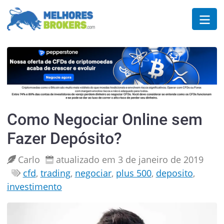
Como Negociar Online sem
Fazer Depósito?
Carlo
atualizado em 3 de janeiro de 2019
cfd
,
trading
,
negociar
,
plus 500
,
deposito
,
investimento