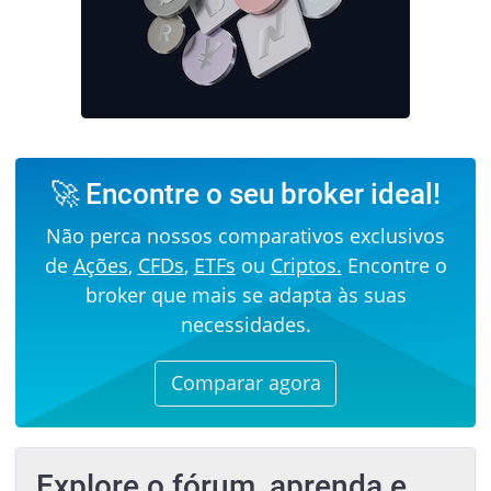
🚀 Encontre o seu broker ideal!
Não perca nossos comparativos exclusivos
de
Ações
,
CFDs
,
ETFs
ou
Criptos.
Encontre o
broker que mais se adapta às suas
necessidades.
Comparar agora
Explore o fórum, aprenda e