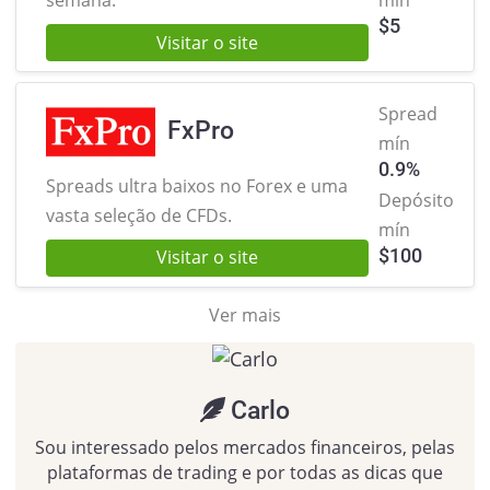
semana.
mín
$
5
Visitar o site
Spread
FxPro
mín
0.9%
Spreads ultra baixos no Forex
e uma
Depósito
vasta seleção de CFDs.
mín
$
100
Visitar o site
Ver mais
Carlo
Sou interessado pelos mercados financeiros, pelas
plataformas de trading e por todas as dicas que