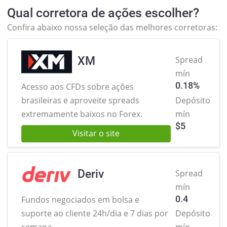
Qual corretora de ações escolher?
Confira abaixo nossa seleção das melhores corretoras:
XM
Spread
mín
0.18%
Acesso aos CFDs sobre ações
brasileiras
e aproveite spreads
Depósito
extremamente baixos no Forex.
mín
$
5
Visitar o site
Deriv
Spread
mín
0.4
Fundos negociados em bolsa e
suporte ao cliente 24h/dia e 7 dias por
Depósito