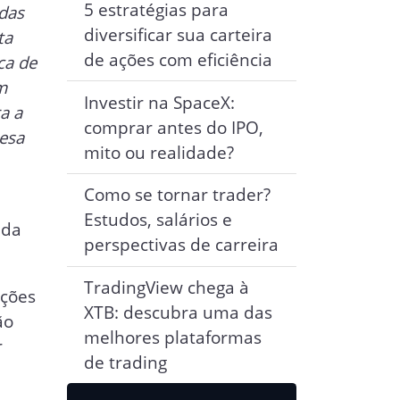
5 estratégias para
edas
diversificar sua carteira
ta
de ações com eficiência
ca de
m
Investir na SpaceX:
ra a
comprar antes do IPO,
esa
mito ou realidade?
Como se tornar trader?
Estudos, salários e
 da
perspectivas de carreira
TradingView chega à
ações
XTB: descubra uma das
ão
melhores plataformas
r
de trading