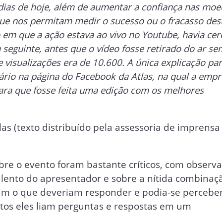
dias de hoje, além de aumentar a confiança nas mo
que nos permitam medir o sucesso ou o fracasso des
m que a ação estava ao vivo no Youtube, havia cer
a seguinte, antes que o vídeo fosse retirado do ar se
de visualizações era de 10.600. A única explicação pa
rio na página do Facebook da Atlas, na qual a empr
 para que fosse feita uma edição com os melhores
las (texto distribuído pela assessoria de imprensa
re o evento foram bastante críticos, com observ
talento do apresentador e sobre a nítida combinaç
biam o que deveriam responder e podia-se percebe
os eles liam perguntas e respostas em um