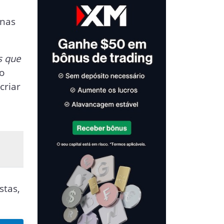
 nas
s que
ro
criar
:
stas,