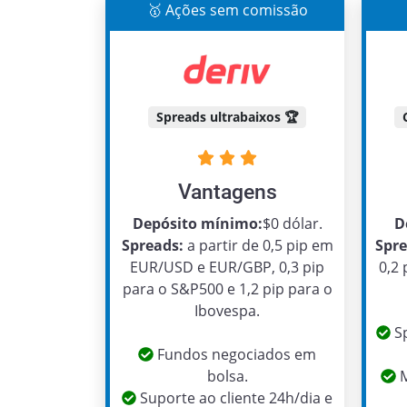
🥇 Ações sem comissão
Spreads ultrabaixos 🏆
Vantagens
Depósito mínimo:
$0 dólar.
D
Spreads:
a partir de 0,5 pip em
Spre
EUR/USD e EUR/GBP, 0,3 pip
0,2
para o S&P500 e 1,2 pip para o
Ibovespa.
Sp
Fundos negociados em
bolsa.
M
Suporte ao cliente 24h/dia e