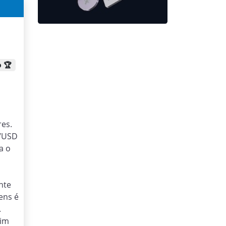
 🏆
res.
R/USD
a o
nte
ens é
.
sim