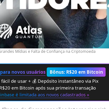
Grandes Mídias e Falta de Confiança na Criptomoeda
 para novos usuários
Bônus: R$20 em Bitcoin
fácil de usar + 💰 Depósito instantâneo via Pix
R$20 em Bitcoin após sua primeira transação
oinbase é limitada aos novos cadastrados »