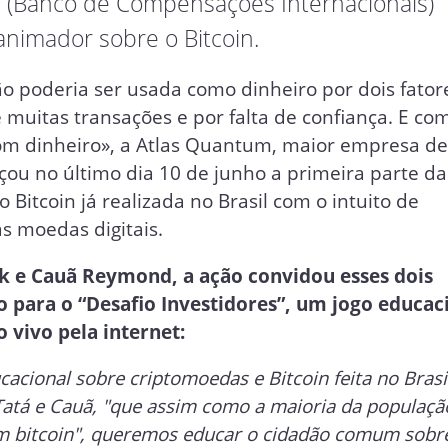
IS (Banco de Compensações Internacionais)
nimador sobre o Bitcoin.
o poderia ser usada como dinheiro por dois fator
muitas transações e por falta de confiança. E co
bom dinheiro», a Atlas Quantum, maior empresa d
çou no último dia 10 de junho a primeira parte da
itcoin já realizada no Brasil com o intuito de
s moedas digitais.
ck e Cauã Reymond, a ação convidou esses dois
o para o “Desafio Investidores”, um jogo educac
o vivo pela internet:
acional sobre criptomoedas e Bitcoin feita no Brasi
Tatá e Cauã, "que assim como a maioria da populaçã
m bitcoin", queremos educar o cidadão comum sobr