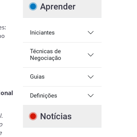
Aprender
es:
Iniciantes
mo
e
Técnicas de
Negociação
Guias
ional
Definições
Notícias
l.
o
e