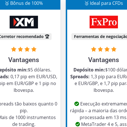
🥈 Bônus de 100%
🥉 Ideal para CFDs
Corretor recomendado 🏆
Ferramentas de negociação
Vantagens
Vantagens
epósito min:
$5 dólares.
Depósito min:
$100 dóla
ads:
0,17 pip em EUR/USD,
Spreads:
1,3 pip para EU
 pip em EUR/GBP e 1 pip no
e EUR/GBP, e 1,7 pip par
Ibovespa.
Ibovespa.
reads tão baixos quanto 0
Execução extremame
pip.
rápida – a maioria das ord
ais de 1000 instrumentos
processada em 13 ms
de trading.
MetaTrader 4 e 5, as