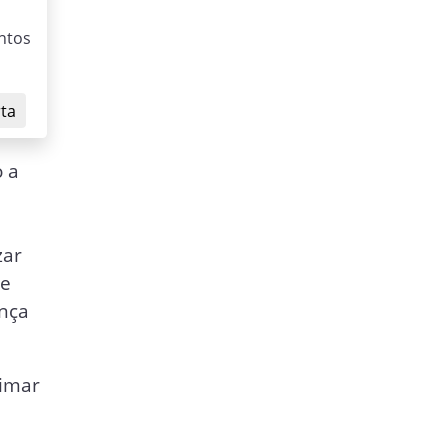
ntos
rta
 a
zar
de
ança
ximar