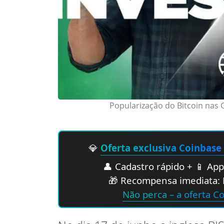
Popularização do Bitcoin nas 
💎
Oferta exclusiva Coinbase
👤 Cadastro rápido + 📱 App 
🎁 Recompensa imediata: 
Não perca – a oferta C