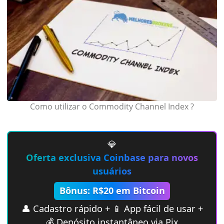
Como utilizar o Commodity Channel Index ?
💎
Oferta exclusiva Coinbase para novos
usuários
Bônus: R$20 em Bitcoin
👤 Cadastro rápido + 📱 App fácil de usar +
💰 Depósito instantâneo via Pix