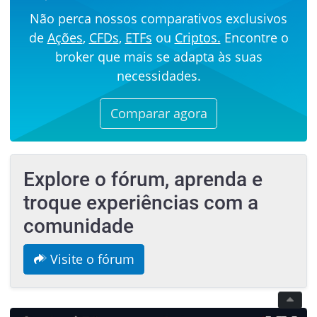
Não perca nossos comparativos exclusivos
de
Ações
,
CFDs
,
ETFs
ou
Criptos.
Encontre o
broker que mais se adapta às suas
necessidades.
Comparar agora
Explore o fórum, aprenda e
troque experiências com a
comunidade
Visite o fórum