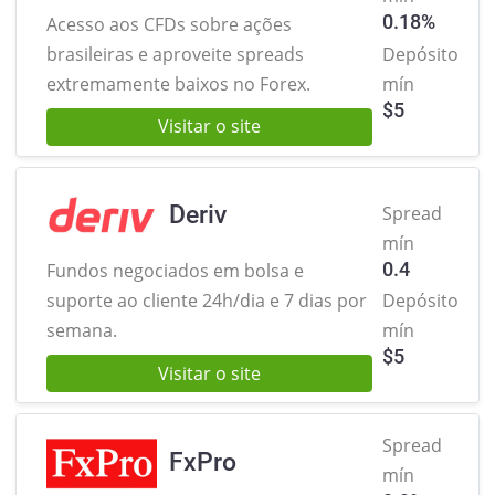
0.18%
Acesso aos CFDs sobre ações
brasileiras
e aproveite spreads
Depósito
extremamente baixos no Forex.
mín
$
5
Visitar o site
Deriv
Spread
mín
0.4
Fundos negociados em bolsa e
suporte ao cliente 24h/dia e 7 dias por
Depósito
semana.
mín
$
5
Visitar o site
Spread
FxPro
mín