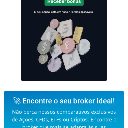
🚀 Encontre o seu broker ideal!
Não perca nossos comparativos exclusivos
de
Ações
,
CFDs
,
ETFs
ou
Criptos.
Encontre o
broker que mais se adapta às suas