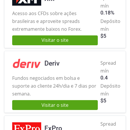
mín
0.18%
Acesso aos CFDs sobre ações
brasileiras
e aproveite spreads
Depósito
extremamente baixos no Forex.
mín
$
5
Visitar o site
Deriv
Spread
mín
0.4
Fundos negociados em bolsa e
suporte ao cliente 24h/dia e 7 dias por
Depósito
semana.
mín
$
5
Visitar o site
Spread
FxPro