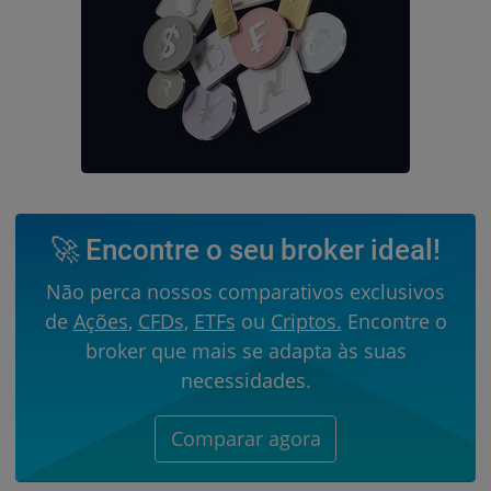
🚀 Encontre o seu broker ideal!
Não perca nossos comparativos exclusivos
de
Ações
,
CFDs
,
ETFs
ou
Criptos.
Encontre o
broker que mais se adapta às suas
necessidades.
Comparar agora