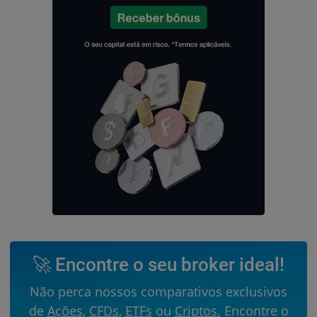
🚀 Encontre o seu broker ideal!
Não perca nossos comparativos exclusivos
de
Ações
,
CFDs
,
ETFs
ou
Criptos.
Encontre o