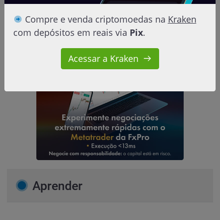
XTB: Ganhe uma ação da Pfizer e
Compre e venda criptomoedas na
Kraken
benefícios VIP com o código TOPVIP
com depósitos em reais via
Pix
.
Carlo
17 de junho de 2026
Acessar a Kraken
Aprender