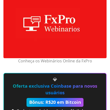
Conheça os Webinários Online da FxPro
💎
Oferta exclusiva Coinbase para novos
usuários
Bônus: R$20 em Bitcoin