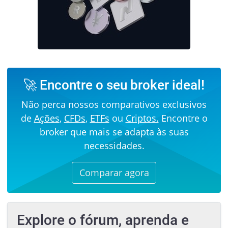
🚀 Encontre o seu broker ideal!
Não perca nossos comparativos exclusivos
de
Ações
,
CFDs
,
ETFs
ou
Criptos.
Encontre o
broker que mais se adapta às suas
necessidades.
Comparar agora
Explore o fórum, aprenda e