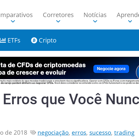
mparativos
Corretores
Notícias
Aprend
ETFs
Cripto
 Erros que Você Nun
ho de 2018
negociação
,
erros
,
sucesso
,
trading