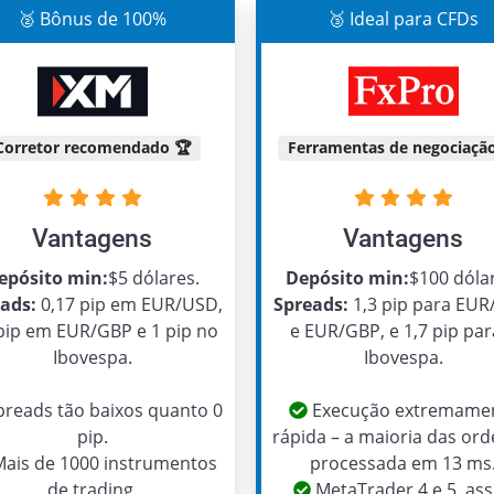
🥈 Bônus de 100%
🥉 Ideal para CFDs
Corretor recomendado 🏆
Ferramentas de negociação
Vantagens
Vantagens
epósito min:
$5 dólares.
Depósito min:
$100 dóla
ads:
0,17 pip em EUR/USD,
Spreads:
1,3 pip para EU
 pip em EUR/GBP e 1 pip no
e EUR/GBP, e 1,7 pip par
Ibovespa.
Ibovespa.
reads tão baixos quanto 0
Execução extremame
pip.
rápida – a maioria das ord
ais de 1000 instrumentos
processada em 13 ms
de trading.
MetaTrader 4 e 5, as