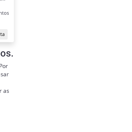
ntos
rta
os.
Por
nsar
r as