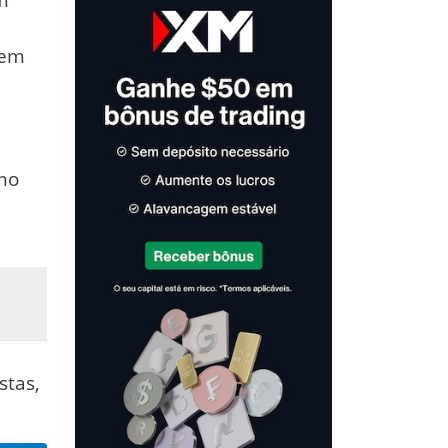
zem
mo
:
stas,