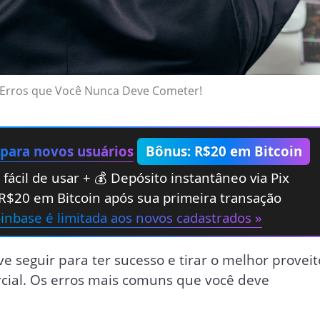
 Erros que Você Nunca Deve Cometer!
 para novos usuários
Bônus: R$20 em Bitcoin
fácil de usar + 💰 Depósito instantâneo via Pix
R$20 em Bitcoin após sua primeira transação
oinbase é limitada aos novos cadastrados »
 seguir para ter sucesso e tirar o melhor proveit
cial. Os erros mais comuns que você deve