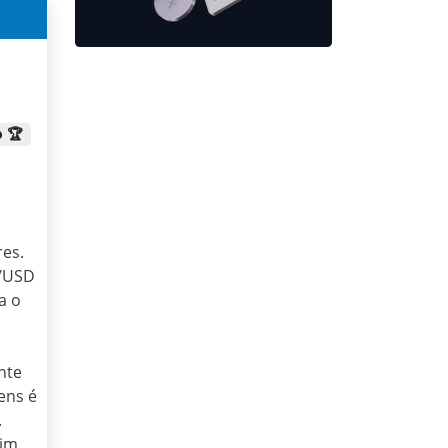
 🏆
res.
R/USD
a o
nte
ens é
.
sim