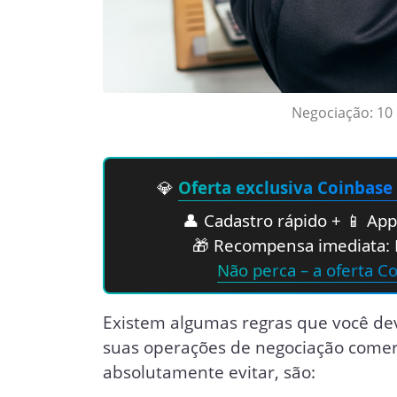
Negociação: 10
💎
Oferta exclusiva Coinbase
👤 Cadastro rápido + 📱 App 
🎁 Recompensa imediata: 
Não perca – a oferta C
Existem algumas regras que você deve
suas operações de negociação comer
absolutamente evitar, são: