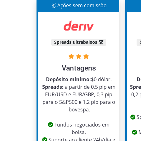
🥇 Ações sem comissão
Spreads ultrabaixos 🏆
Vantagens
Depósito mínimo:
$0 dólar.
D
Spreads:
a partir de 0,5 pip em
Spre
EUR/USD e EUR/GBP, 0,3 pip
0,2
para o S&P500 e 1,2 pip para o
Ibovespa.
Sp
Fundos negociados em
bolsa.
M
Suporte ao cliente 24h/dia e