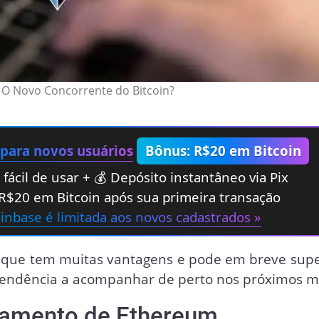
O Novo Concorrente do Bitcoin?
 para novos usuários
Bônus: R$20 em Bitcoin
fácil de usar + 💰 Depósito instantâneo via Pix
R$20 em Bitcoin após sua primeira transação
oinbase é limitada aos novos cadastrados »
que tem muitas vantagens e pode em breve supe
 tendência a acompanhar de perto nos próximos m
onamento de Ethereum