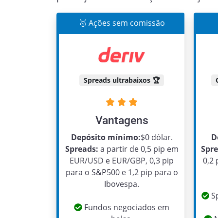
🥇 Ações sem comissão
Spreads ultrabaixos 🏆
Vantagens
Depósito mínimo:
$0 dólar.
D
Spreads:
a partir de 0,5 pip em
Spre
EUR/USD e EUR/GBP, 0,3 pip
0,2
para o S&P500 e 1,2 pip para o
Ibovespa.
Sp
Fundos negociados em