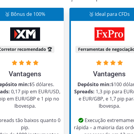
🥈 Bônus de 100%
🥉 Ideal para CFDs
Corretor recomendado 🏆
Ferramentas de negociação
Vantagens
Vantagens
epósito min:
$5 dólares.
Depósito min:
$100 dóla
ads:
0,17 pip em EUR/USD,
Spreads:
1,3 pip para EU
 pip em EUR/GBP e 1 pip no
e EUR/GBP, e 1,7 pip par
Ibovespa.
Ibovespa.
reads tão baixos quanto 0
Execução extremame
pip.
rápida – a maioria das ord