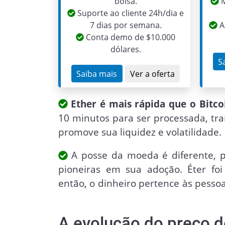
bolsa.
M
Suporte ao cliente 24h/dia e
7 dias por semana.
A
Conta demo de $10.000
dólares.
S
Saiba mais
Ver a oferta
Ether é mais rápida que o Bitco
10 minutos para ser processada, t
promove sua liquidez e volatilidade.
A posse da moeda é diferente, po
pioneiras em sua adoção. Éter foi
então, o dinheiro pertence às pes
A evolução do preço d