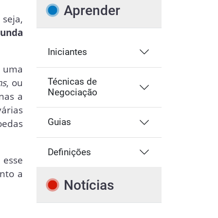
Aprender
seja,
gunda
Iniciantes
é uma
ns
, ou
Técnicas de
Negociação
enas a
árias
Guias
oedas
Definições
 esse
nto a
Notícias