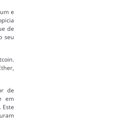
eum e
picia
ue de
o seu
tcoin.
ther,
or de
de em
. Este
curam