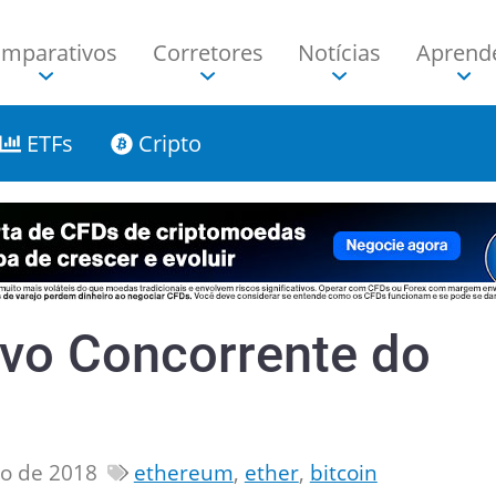
mparativos
Corretores
Notícias
Aprend
ETFs
Cripto
vo Concorrente do
ho de 2018
ethereum
,
ether
,
bitcoin