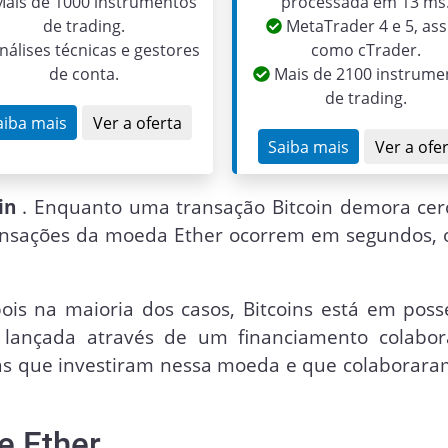
ais de 1000 instrumentos
processada em 13 ms
de trading.
MetaTrader 4 e 5, as
nálises técnicas e gestores
como cTrader.
de conta.
Mais de 2100 instrume
de trading.
aiba mais
Ver a oferta
Saiba mais
Ver a ofe
in
. Enquanto uma transação Bitcoin demora cer
ransações da moeda Ether ocorrem em segundos, 
is na maioria dos casos, Bitcoins está em poss
 lançada através de um financiamento colabora
soas que investiram nessa moeda e que colabor
e Ether