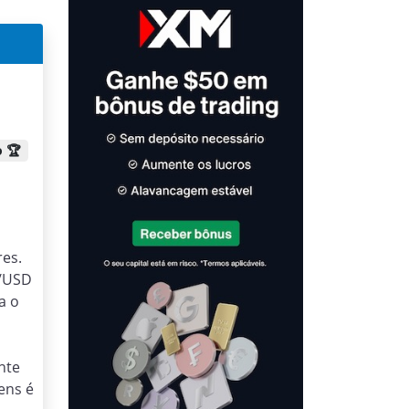
 🏆
res.
R/USD
a o
nte
ens é