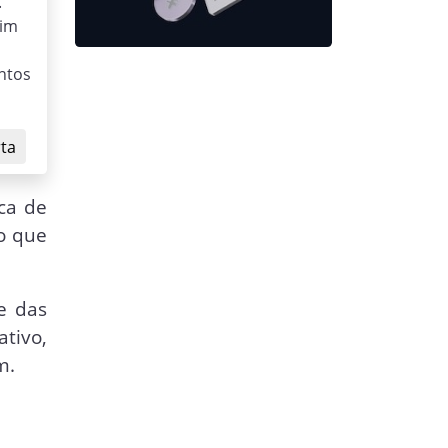
.
sim
ntos
rta
ca de
o que
e das
tivo,
aram.