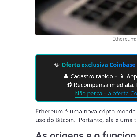
Ethereum: 
💎
Oferta exclusiva Coinbase
👤 Cadastro rápido + 📱 App 
🎁 Recompensa imediata: 
Não perca – a oferta C
Ethereum é uma nova cripto-moeda 
uso do Bitcoin. Portanto, ela é uma
As origens e o funci