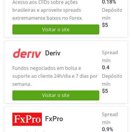
0.18%
Acesso aos CFDs sobre ações
brasileiras
e aproveite spreads
Depósito
extremamente baixos no Forex.
mín
$
5
Visitar o site
Deriv
Spread
mín
0.4
Fundos negociados em bolsa e
suporte ao cliente 24h/dia e 7 dias por
Depósito
semana.
mín
$
5
Visitar o site
Spread
FxPro
mín
0.9%