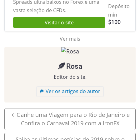
Spreads ultra baixos no Forex
e uma
Depósito
vasta seleção de CFDs.
mín
$
100
Visitar o site
Ver mais
Rosa
Editor do site.
Ver os artigos do autor
Ganhe uma Viagem para o Rio de Janeiro e
Confira o Carnaval 2019 com a IronFX
Saiba as últimas notícias de 2019 sobre o