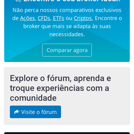
Não perca nossos comparativos exclusivos
de
Ações
,
CFDs
,
ETFs
ou
Criptos.
Encontre o
broker que mais se adapta às suas
necessidades.
Comparar agora
Explore o fórum, aprenda e
troque experiências com a
comunidade
Visite o fórum