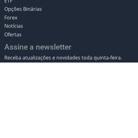
ETF
Opções Binárias
Forex
Notícias
Ofertas
Assine a newsletter
Receba atualizações e novidades toda quinta-feira.
Assinar
2013-2026 MelhoresBrokers.com. All
rights reserved.
* Investir envolve riscos. Invista com responsabilidade.
** CFDs são instrumentos complexos e apresentam
um alto risco de perda rápida de capital devido ao