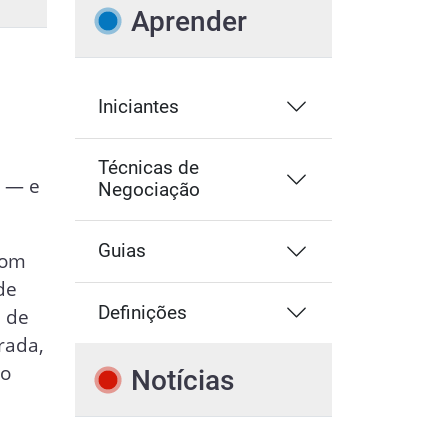
Aprender
Iniciantes
Técnicas de
 — e
Negociação
Guias
com
de
Definições
a de
rada,
ho
Notícias