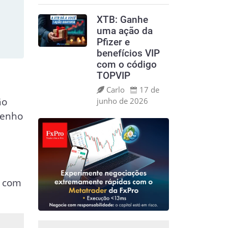
XTB: Ganhe
uma ação da
Pfizer e
benefícios VIP
com o código
TOPVIP
Carlo
17 de
ão
junho de 2026
penho
s com