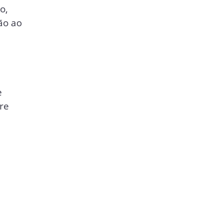
o,
ão ao
e
tre