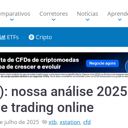
mparativos
Corretores
Notícias
Aprend
ETFs
Cripto
): nossa análise 2025
e trading online
e julho de 2025
xtb
,
xstation
,
cfd