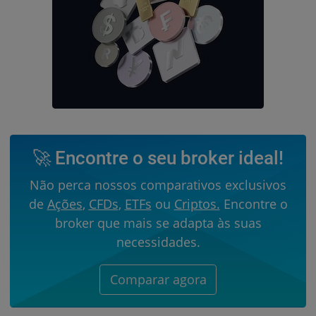
🚀 Encontre o seu broker ideal!
Não perca nossos comparativos exclusivos
de
Ações
,
CFDs
,
ETFs
ou
Criptos.
Encontre o
broker que mais se adapta às suas
necessidades.
Comparar agora