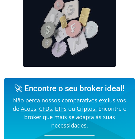
🚀 Encontre o seu broker ideal!
Não perca nossos comparativos exclusivos
de
Ações
,
CFDs
,
ETFs
ou
Criptos.
Encontre o
broker que mais se adapta às suas
necessidades.