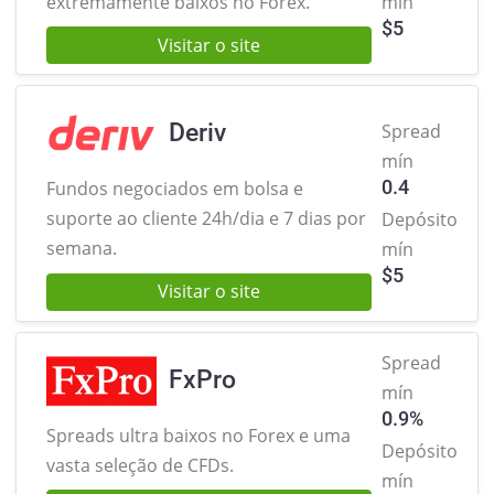
extremamente baixos no Forex.
mín
$
5
Visitar o site
Deriv
Spread
mín
0.4
Fundos negociados em bolsa e
suporte ao cliente 24h/dia e 7 dias por
Depósito
semana.
mín
$
5
Visitar o site
Spread
FxPro
mín
0.9%
Spreads ultra baixos no Forex
e uma
Depósito
vasta seleção de CFDs.
mín