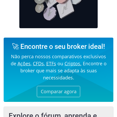
🚀 Encontre o seu broker ideal!
Não perca nossos comparativos exclusivos
de
Ações
,
CFDs
,
ETFs
ou
Criptos.
Encontre o
broker que mais se adapta às suas
necessidades.
Comparar agora
Explore o fórum, aprenda e