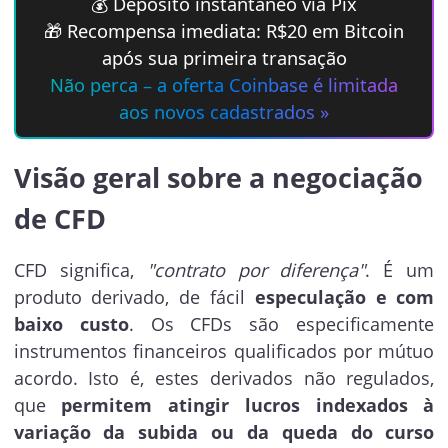
💰 Depósito instantâneo via Pix
🎁 Recompensa imediata: R$20 em Bitcoin
após sua primeira transação
Não perca – a oferta Coinbase é limitada
aos novos cadastrados »
Visão geral sobre a negociação
de CFD
CFD significa,
"contrato por diferença"
. É um
produto derivado, de fácil
especulação e com
baixo custo
. Os CFDs são especificamente
instrumentos financeiros qualificados por mútuo
acordo. Isto é, estes derivados não regulados,
que
permitem atingir lucros indexados à
variação da subida ou da queda do curso