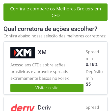
Confira e compare os Melhores Brokers em
CFD
Qual corretora de ações escolher?
Confira abaixo nossa seleção das melhores corretoras:
XM
Spread
mín
0.18%
Acesso aos CFDs sobre ações
brasileiras
e aproveite spreads
Depósito
extremamente baixos no Forex.
mín
$
5
Visitar o site
Deriv
Spread