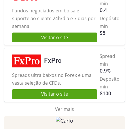
mín
0.4
Fundos negociados em bolsa e
suporte ao cliente 24h/dia e 7 dias por
Depósito
semana.
mín
$
5
Visitar o site
Spread
FxPro
mín
0.9%
Spreads ultra baixos no Forex
e uma
Depósito
vasta seleção de CFDs.
mín
$
100
Visitar o site
Ver mais