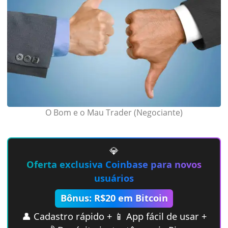
O Bom e o Mau Trader (Negociante)
💎
Oferta exclusiva Coinbase para novos
usuários
Bônus: R$20 em Bitcoin
👤 Cadastro rápido + 📱 App fácil de usar +