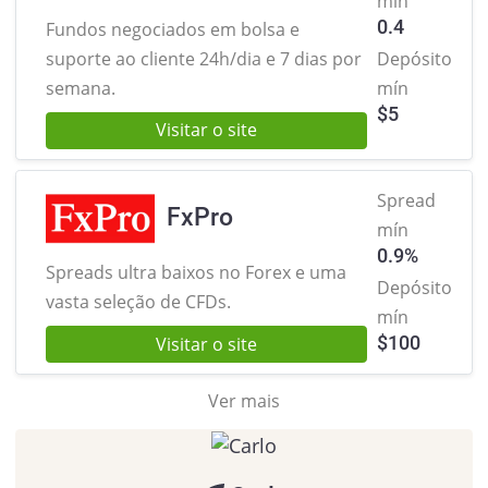
mín
0.4
Fundos negociados em bolsa e
suporte ao cliente 24h/dia e 7 dias por
Depósito
semana.
mín
$
5
Visitar o site
Spread
FxPro
mín
0.9%
Spreads ultra baixos no Forex
e uma
Depósito
vasta seleção de CFDs.
mín
$
100
Visitar o site
Ver mais