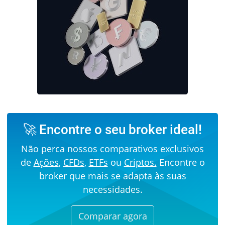
🚀 Encontre o seu broker ideal!
Não perca nossos comparativos exclusivos
de
Ações
,
CFDs
,
ETFs
ou
Criptos.
Encontre o
broker que mais se adapta às suas
necessidades.
Comparar agora