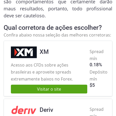
são comportamentos que certamente darão
maus resultados, portanto, todo profissional
deve ser cauteloso.
Qual corretora de ações escolher?
Confira abaixo nossa seleção das melhores corretoras:
XM
Spread
mín
0.18%
Acesso aos CFDs sobre ações
brasileiras
e aproveite spreads
Depósito
extremamente baixos no Forex.
mín
$
5
Visitar o site
Deriv
Spread