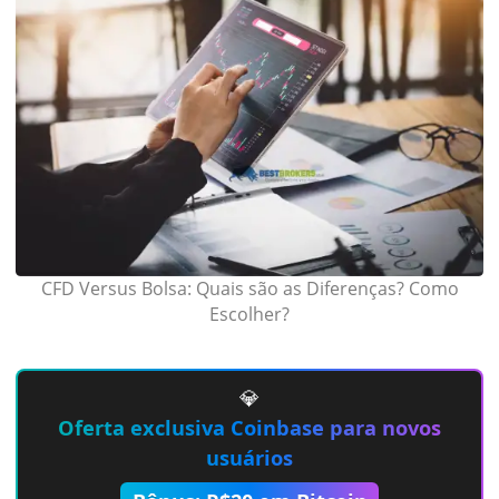
CFD Versus Bolsa: Quais são as Diferenças? Como
Escolher?
💎
Oferta exclusiva Coinbase para novos
usuários