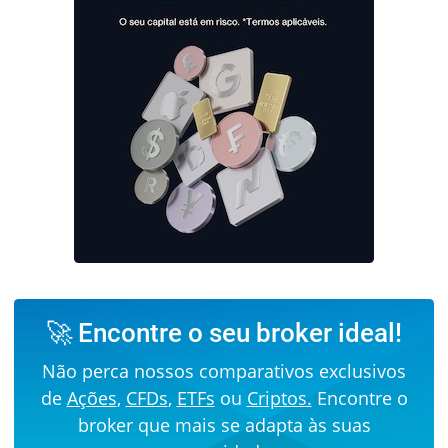
🚀 Encontre o seu broker ideal!
Não perca nossos comparativos exclusivos
de
Ações
,
CFDs
,
ETFs
ou
Criptos.
Encontre o
broker que mais se adapta às suas