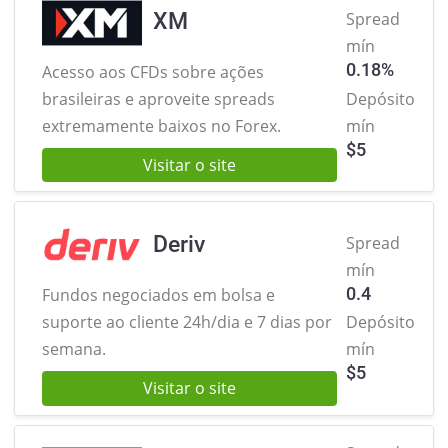
XM
Spread
mín
0.18%
Acesso aos CFDs sobre ações
brasileiras
e aproveite spreads
Depósito
extremamente baixos no Forex.
mín
$
5
Visitar o site
Deriv
Spread
mín
0.4
Fundos negociados em bolsa e
suporte ao cliente 24h/dia e 7 dias por
Depósito
semana.
mín
$
5
Visitar o site