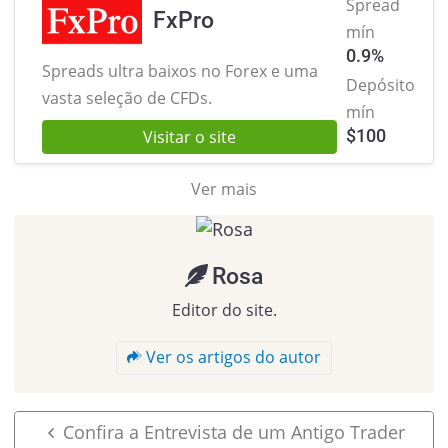
Spread
FxPro
mín
0.9%
Spreads ultra baixos no Forex
e uma
Depósito
vasta seleção de CFDs.
mín
$
100
Visitar o site
Ver mais
Rosa
Editor do site.
Ver os artigos do autor
Confira a Entrevista de um Antigo Trader