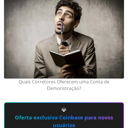
Quais Corretores Oferecem uma Conta de
Demonstração?
💎
Oferta exclusiva Coinbase para novos
usuários