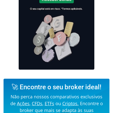
🚀 Encontre o seu broker ideal!
Não perca nossos comparativos exclusivos
de
Ações
,
CFDs
,
ETFs
ou
Criptos.
Encontre o
broker que mais se adapta às suas