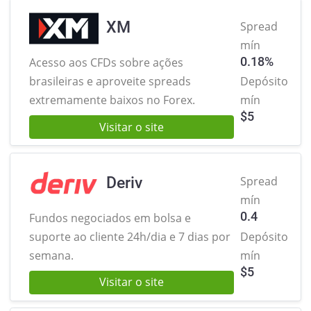
XM
Spread
mín
0.18%
Acesso aos CFDs sobre ações
brasileiras
e aproveite spreads
Depósito
extremamente baixos no Forex.
mín
$
5
Visitar o site
Deriv
Spread
mín
0.4
Fundos negociados em bolsa e
suporte ao cliente 24h/dia e 7 dias por
Depósito
semana.
mín
$
5
Visitar o site