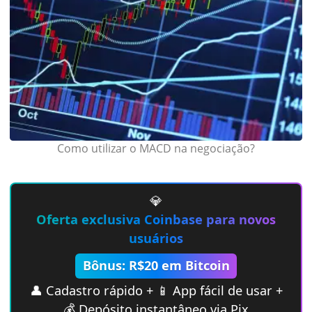
Como utilizar o MACD na negociação?
💎
Oferta exclusiva Coinbase para novos
usuários
Bônus: R$20 em Bitcoin
👤 Cadastro rápido + 📱 App fácil de usar +
💰 Depósito instantâneo via Pix