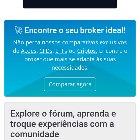
🚀 Encontre o seu broker ideal!
Não perca nossos comparativos exclusivos
de
Ações
,
CFDs
,
ETFs
ou
Criptos.
Encontre o
broker que mais se adapta às suas
necessidades.
Comparar agora
Explore o fórum, aprenda e
troque experiências com a
comunidade