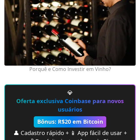
Porquê e Como Investir em Vinho?
💎
Oferta exclusiva Coinbase para novos
usuários
Bônus: R$20 em Bitcoin
👤 Cadastro rápido + 📱 App fácil de usar +