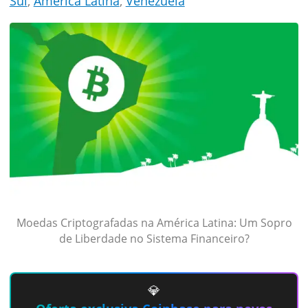
Sul
,
América Latina
,
Venezuela
Moedas Criptografadas na América Latina: Um Sopro
de Liberdade no Sistema Financeiro?
💎