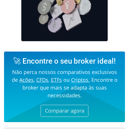
🚀 Encontre o seu broker ideal!
Não perca nossos comparativos exclusivos
de
Ações
,
CFDs
,
ETFs
ou
Criptos.
Encontre o
broker que mais se adapta às suas
necessidades.
Comparar agora