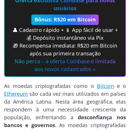
Oferta exclusiva Coinbase para novos
usuários
Bônus: R$20 em Bitcoin
👤 Cadastro rápido + 📱 App fácil de usar +
💰 Depósito instantâneo via Pix
🎁 Recompensa imediata: R$20 em Bitcoin
após sua primeira transação
Não perca – a oferta Coinbase é limitada
aos novos cadastrados »
As moedas criptografadas como o
Bitcoin
e o
Ethereum
são cada vez mais utilizados em países
da América Latina. Nesta área geográfica, elas
respondem à uma necessidade crescente da
população, enfrentando a
desconfiança nos
bancos e governos
. As moedas criptografadas