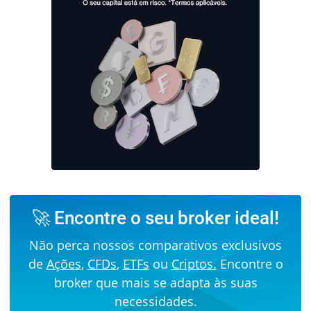
🚀 Encontre o seu broker ideal!
Não perca nossos comparativos exclusivos
de
Ações
,
CFDs
,
ETFs
ou
Criptos.
Encontre o
broker que mais se adapta às suas
necessidades.